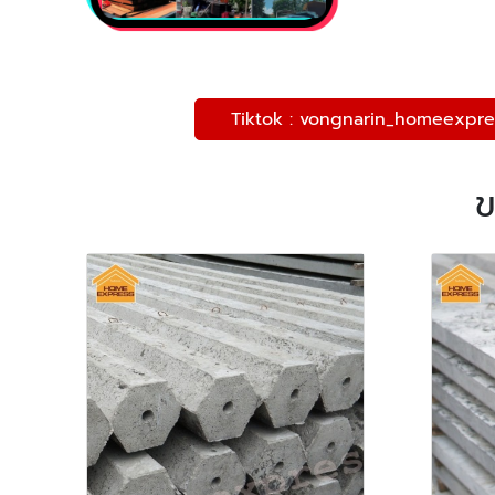
Tiktok : vongnarin_homeexpre
ข