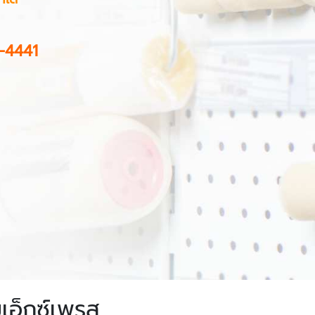
-4441
มเอ็กซ์เพรส