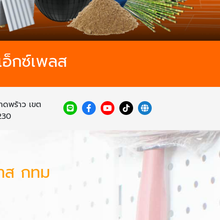
เอ็กซ์เพลส
าดพร้าว เขต
230
ิวาส กทม