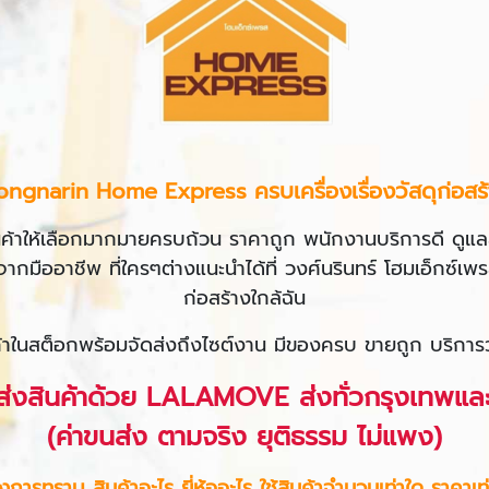
ongnarin Home Express ครบเครื่องเรื่องวัสดุก่อสร้
ีสินค้าให้เลือกมากมายครบถ้วน ราคาถูก พนักงานบริการดี ดูแลล
กมืออาชีพ ที่ใครๆต่างแนะนำได้ที่ วงศ์นรินทร์ โฮมเอ็กซ์เพร
ก่อสร้างใกล้ฉัน
ค้าในสต็อกพร้อมจัดส่งถึงไซต์งาน มีของครบ ขายถูก บริการ
ดส่งสินค้าด้วย LALAMOVE ส่งทั่วกรุงเทพแ
(ค่าขนส่ง ตามจริง ยุติธรรม ไม่แพง)
งการทราบ สินค้าอะไร ยี่ห้ออะไร ใช้สินค้าจำนวนเท่าใด ราคาเท