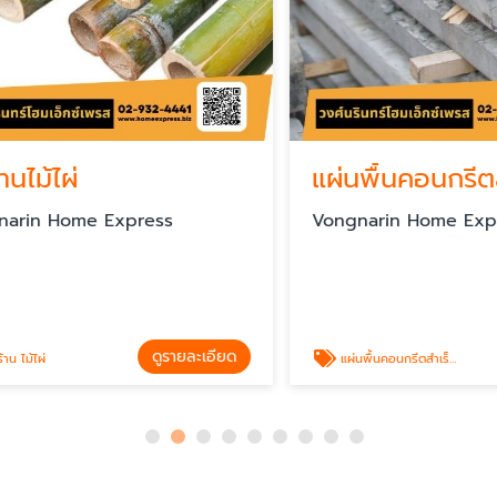
ม้ไผ่
n Home Express
Vongnarin Home Expres
ดูรายละเอียด
ดู
ไผ่
แผ่นพื้นคอนกรีตสำเร็จรูป ลาดพร้าว