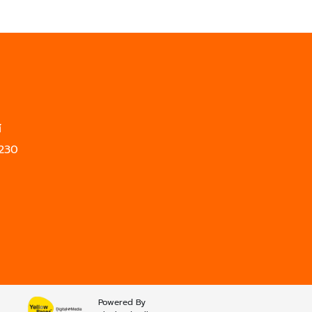
ส
0230
Powered By