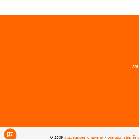
240
© 2569
ร้านวัสดุก่อสร้าง กรุงเทพ - วงศ์นรินทร์โฮมเอ็ก