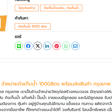
วัสดุก่อสร้าง
ถังเก็บน้ำบนดิน, ถังเก็บน้ำ
คำค้นหา
ถังเก็บน้ำ 1000 ลิตร
แชร์
จำหน่ายถังเก็บน้ำ 1000ลิตร พร้อมส่งสินค้า กรุงเทพ
าส กรุงเทพ เราเป็นร้านจำหน่ายวัสดุก่อสร้างครบวงจร มีทุกอย่างให
น ถังเก็บน้ำ แท๊งค์น้ำ ปั๊มน้ำ ขายแบบมีลูกลอย และไม่มีลูกลอย รับปร
ามต้องการ คุ้มค่า อยู่คู่บ้านคุณไปอีกนาน แข็งแรง ทนทาน ผลิตจาก
จากมืออาชีพ ที่ใครๆต่างแนะนำได้ที่ วงศ์นรินทร์ โฮมเอ็กซ์เพรส เม