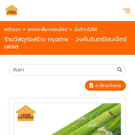
หน้าแรก
»
แคตตาล็อกออนไลน์
»
นั่งร้านไม้ไผ่
ร้านวัสดุก่อสร้าง กรุงเทพ - วงศ์นรินทร์โฮมเอ็กซ์
เพลส
e-Brochure