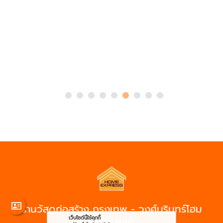
ร้านวัสดุก่อสร้าง กรุงเทพ - วงศ์นรินทร์โฮม
เอ็กซ์เพลส
เว็บไซต์นี้ใช้คุกกี้