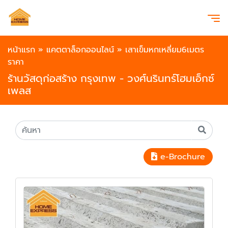
หน้าแรก
»
แคตตาล็อกออนไลน์
»
เสาเข็มหกเหลี่ยม6เมตร
ราคา
ร้านวัสดุก่อสร้าง กรุงเทพ - วงศ์นรินทร์โฮมเอ็กซ์
เพลส
e-Brochure